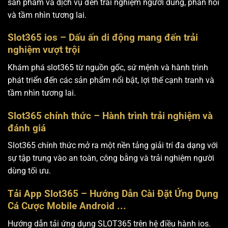
sản phẩm và dịch vụ đến trải nghiệm người dùng, phản hồi
và tầm nhìn tương lai.
Slot365 ios – Dấu ấn di động mang đến trải
nghiệm vượt trội
Khám phá slot365 từ nguồn gốc, sứ mệnh và hành trình
phát triển đến các sản phẩm nổi bật, lợi thế cạnh tranh và
tầm nhìn tương lai.
Slot365 chính thức – Hành trình trải nghiệm và
đánh giá
Slot365 chính thức mở ra một nền tảng giải trí đa dạng với
sự tập trung vào an toàn, công bằng và trải nghiệm người
dùng tối ưu.
Tải App Slot365 – Hướng Dẫn Cài Đặt Ứng Dụng
Cá Cược Mobile Android ...
Hướng dẫn tải ứng dụng SLOT365 trên hệ điều hành ios.