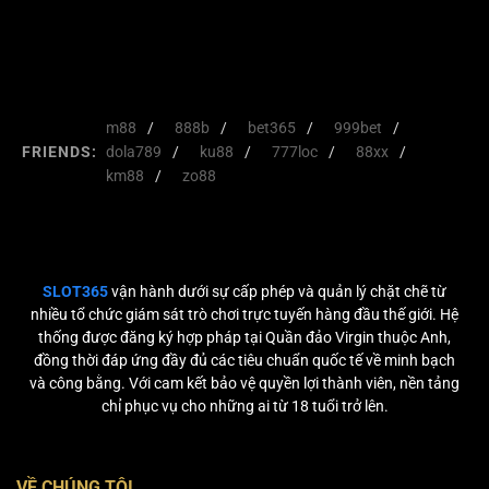
m88
888b
bet365
999bet
FRIENDS:
dola789
ku88
777loc
88xx
km88
zo88
SLOT365
vận hành dưới sự cấp phép và quản lý chặt chẽ từ
nhiều tổ chức giám sát trò chơi trực tuyến hàng đầu thế giới. Hệ
thống được đăng ký hợp pháp tại Quần đảo Virgin thuộc Anh,
đồng thời đáp ứng đầy đủ các tiêu chuẩn quốc tế về minh bạch
và công bằng. Với cam kết bảo vệ quyền lợi thành viên, nền tảng
chỉ phục vụ cho những ai từ 18 tuổi trở lên.
VỀ CHÚNG TÔI